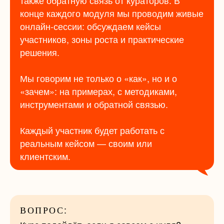
также обратную связь от кураторов. В
конце каждого модуля мы проводим живые
онлайн-сессии: обсуждаем кейсы
участников, зоны роста и практические
решения.
Мы говорим не только о «как», но и о
«зачем»: на примерах, с методиками,
инструментами и обратной связью.
Каждый участник будет работать с
реальным кейсом — своим или
клиентским.
ВОПРОС: